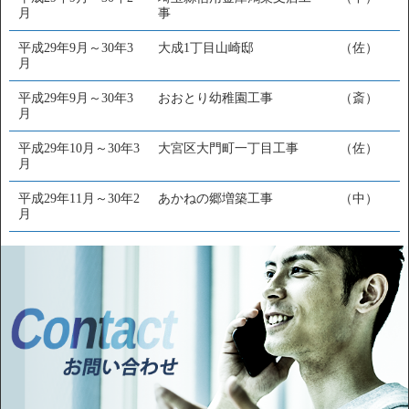
月
事
平成29年9月～30年3
大成1丁目山崎邸
（佐）
月
平成29年9月～30年3
おおとり幼稚園工事
（斎）
月
平成29年10月～30年3
大宮区大門町一丁目工事
（佐）
月
平成29年11月～30年2
あかねの郷増築工事
（中）
月