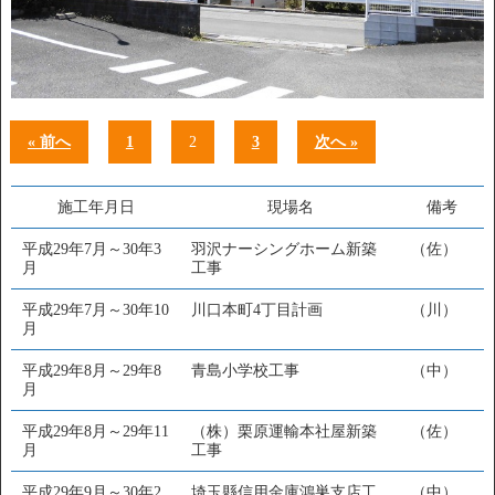
« 前へ
1
2
3
次へ »
施工年月日
現場名
備考
平成29年7月～30年3
羽沢ナーシングホーム新築
（佐）
月
工事
平成29年7月～30年10
川口本町4丁目計画
（川）
月
平成29年8月～29年8
青島小学校工事
（中）
月
平成29年8月～29年11
（株）栗原運輸本社屋新築
（佐）
月
工事
平成29年9月～30年2
埼玉縣信用金庫鴻巣支店工
（中）